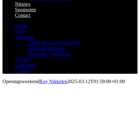
Nieuws
Sponsoren
Contact
Home
Over
Informatie
Annie Brouwer-Korf Prijs
Openingsweekend
Magazine – #mzgzine
Nieuws
Sponsoren
Contact
Openingsweekend
Roy Nikkelen
2025-03-12T01:59:09+01:00